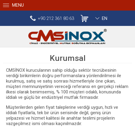
MENU
+90 212 361 80 63
EN
Kurumsal
CMSİNOX kurucularının sahip olduğu sektör tecrübesinin
verdiği birikimlerin doğru performanslara yönlendirilmesi ile
kurulmuş, satış ve satış sonrası hizmetleriyle öne çıkan,
müşteri memnuniyetinin vereceği referansı en gerçekçi reklam
ilkesi olarak benimsemiş, % 100 müşteri odaklı, konusunda
iddialı ve güçlü bir endüstriyel mutfak firmasıdır.
Müşterilerden gelen fiyat taleplerine verdiği uygun, hızlı ve
iddialı fiyatlarla, tek bir ürün serisinde değil, geniş ürün
yelpazesi ve hizmet kalitesi ile anahtar teslimi projelerin
vazgeçilmez ismi olması kaçınılmazdır.